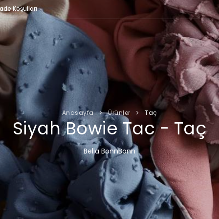
İade Koşulları
Anasayfa
Ürünler
Taç
Siyah Bowie Tac - Taç
Bella BonnBonn