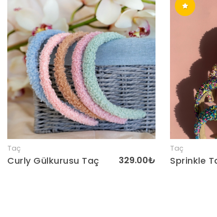
Taç
Taç
Detaylar
329.00₺
Curly Gülkurusu Taç
Sprinkle T