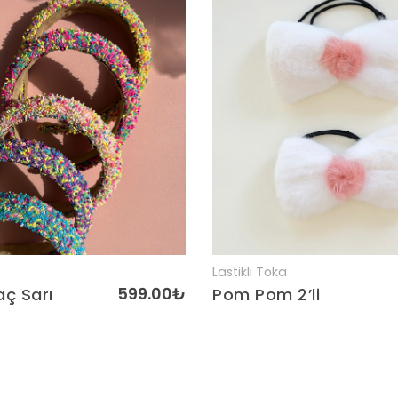
Lastikli Toka
Detaylar
Detaylar
599.00₺
aç Sarı
Pom Pom 2’li