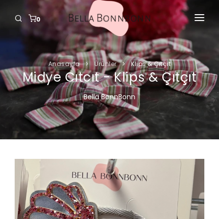
0
ANASAYFA
ÜRÜNLER
Anasayfa
Ürünler
Klips & Çıtçıt
Midye Cıtcıt - Klips & Çıtçıt
GIRIŞ YAP
Bella BonnBonn