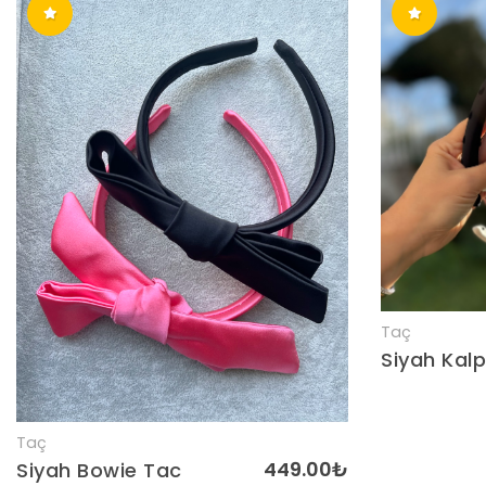
Taç
Siyah Kalp
Taç
Detaylar
449.00₺
Siyah Bowie Tac