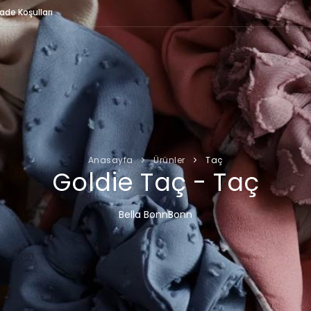
İade Koşulları
Anasayfa
Ürünler
Taç
Goldie Taç - Taç
Bella BonnBonn