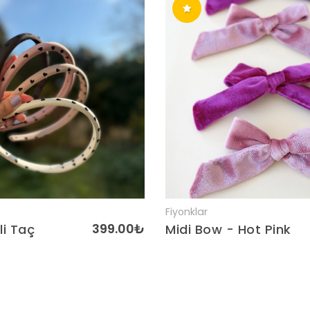
Fiyonklar
Detaylar
Detaylar
399.00₺
li Taç
Midi Bow - Hot Pink