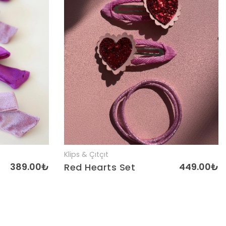
Klips & Çıtçıt
Detaylar
389.00₺
449.00₺
Red Hearts Set